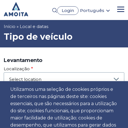
Passar
Login
Português
para
Me
English
o
Français
conteúdo
Navegação
Início
Local e datas
Español
principal
Deutsch
estrutural
Tipo de veículo
Levantamento
Localização
Utilizamos uma seleção de cookies próprios e
de terceiros nas páginas deste site: cookies
Dia
essenciais, que são necessários para a utilização
Data
do site; cookies funcionais, que proporcionam
maior facilidade de utilização; cookies de
desempenho, que utilizamos para gerar dados
Hora