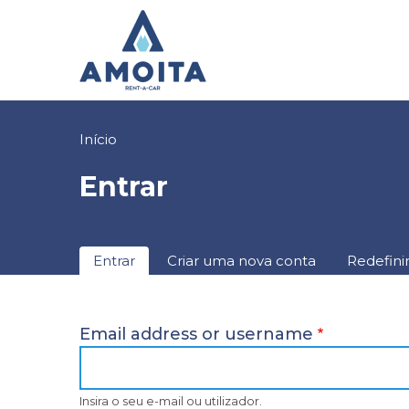
Passar
para
o
conteúdo
principal
Navegação
Início
estrutural
Entrar
Separadores
Entrar
Criar uma nova conta
Redefini
primários
Email address or username
Insira o seu e-mail ou utilizador.