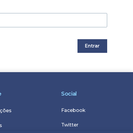
e
Social
Facebook
r
ções
Twitter
s