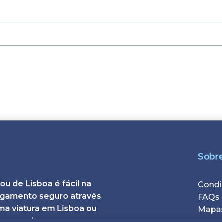
Sobr
u de Lisboa é fácil na
Foote
Condi
agamento seguro através
FAQs
ma viatura em Lisboa ou
Mapa
a um serviço
Links