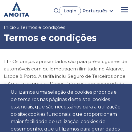
Passar
Login
Português
para
Me
English
o
Français
conteúdo
Navegação
Início
Termos e condições
Español
principal
Deutsch
estrutural
Termos e condições
1.1 - Os preços apresentados são para pré-alugueres de
automóveis com quilometragem ilimitada no Algarve,
Lisboa & Porto. A tarifa inclui Seguro de Terceiros onde
a Amoita assume os Danos Próprios sem necessidade
de alargamento do âmbito de seguro legal, onde são
Utilizamos uma seleção de cookies próprios e
beneficiários o condutor e passageiros (CDW),
de terceiros nas páginas deste site: cookies
responsabilidade civil ilimitada e IVA à taxa de 23%. A
essenciais, que são necessários para a utilização
tarifa não inclui seguro de acidentes pessoais (PAI),
do site; cookies funcionais, que proporcionam
danos causados à viatura por negligência, combustível,
maior facilidade de utilização; cookies de
portagens, multas de parqueamento e de trânsito,
desempenho, que utilizamos para gerar dados