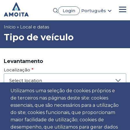
Passar
Login
Português
para
Me
English
o
Français
conteúdo
Navegação
Início
Local e datas
Español
principal
Deutsch
estrutural
Tipo de veículo
Levantamento
Localização
Utilizamos uma seleção de cookies próprios e
de terceiros nas páginas deste site: cookies
Dia
essenciais, que são necessários para a utilização
Data
do site; cookies funcionais, que proporcionam
maior facilidade de utilização; cookies de
desempenho, que utilizamos para gerar dados
Hora