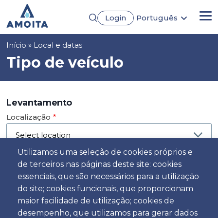
Passar
Login
Português
para
Me
English
o
Français
conteúdo
Navegação
Início
Local e datas
Español
principal
Deutsch
estrutural
Tipo de veículo
Levantamento
Localização
Utilizamos uma seleção de cookies próprios e
de terceiros nas páginas deste site: cookies
Dia
essenciais, que são necessários para a utilização
Data
do site; cookies funcionais, que proporcionam
maior facilidade de utilização; cookies de
desempenho, que utilizamos para gerar dados
Hora