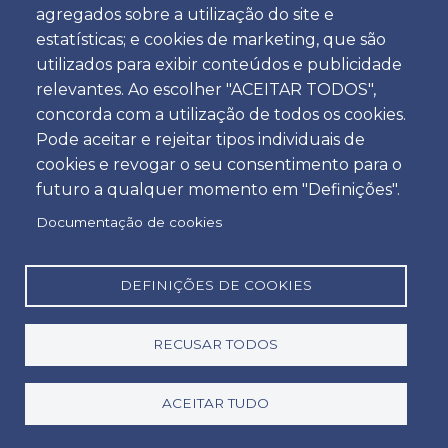
Veículo de Passageiros
agregados sobre a utilização do site e
estatísticas; e cookies de marketing, que são
SUV Compacto automático
utilizados para exibir conteúdos e publicidade
relevantes. Ao escolher "ACEITAR TODOS",
5 Passageiros & 5 Malas de cabine
concorda com a utilização de todos os cookies.
Pode aceitar e rejeitar tipos individuais de
2 Passageiros & 1 Mala & 4 Sacos de Golfe
cookies e revogar o seu consentimento para o
futuro a qualquer momento em "Definições".
Documentação de cookies
DEFINIÇÕES DE COOKIES
RECUSAR TODOS
Extras disponíveis
ACEITAR TUDO
Ovo / Cadeira de Bebé grupo 0 - 1/ Cadeira de Bebé
grupo 1 - 3