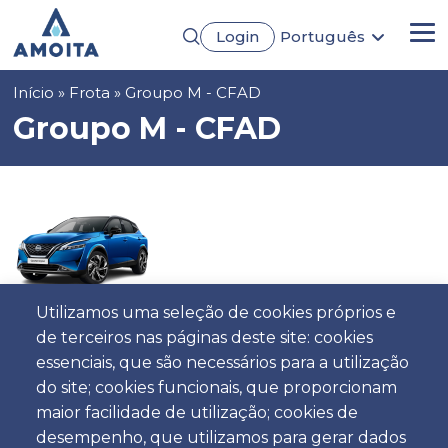
Passar
Login
Português
para
Me
English
o
Français
conteúdo
Navegação
Início
Frota
Groupo M - CFAD
Español
principal
Deutsch
estrutural
Groupo M - CFAD
Utilizamos uma seleção de cookies próprios e
de terceiros nas páginas deste site: cookies
essenciais, que são necessários para a utilização
5
5
Automática
4
Não especificado
AC
do site; cookies funcionais, que proporcionam
maior facilidade de utilização; cookies de
desempenho, que utilizamos para gerar dados