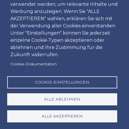
Passengers Vehicle
verwendet werden, um relevante Inhalte und
Werbung anzuzeigen. Wenn Sie "ALLE
Automatik Kompaktkombi5 Passagieren & 5 Taschen2
AKZEPTIEREN" wählen, erklären Sie sich mit
Passagieren & 1 Koffer & 4 Golftaschen
der Verwendung aller Cookies einverstanden.
Unter "Einstellungen" können Sie jederzeit
einzelne Cookie-Typen akzeptieren oder
ablehnen und Ihre Zustimmung für die
Zukunft widerrufen.
Cookie-Dokumentation
Available extras
COOKIE-EINSTELLUNGEN
Baby-Schalen / Kindersitze / Kinder-Sitzpolster
PAI - Unfallversicherung
SCDW - (Haftungsausschluss) - Fahrzeugmiete ohne
ALLE ABLEHNEN
Selbstbeteiligung
GPS - Satellitennavigationssystem
ALLE AKZEPTIEREN
GCS - Spanien Grenze Ausfahrt