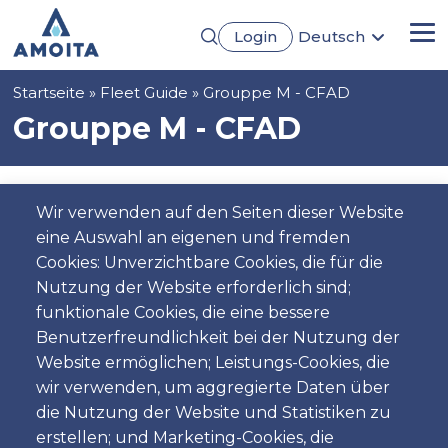
Direkt
Login
Deutsch
zum
Me
English
Inhalt
Português
Pfadnavigation
Startseite
Fleet Guide
Grouppe M - CFAD
Français
Español
Grouppe M - CFAD
Wir verwenden auf den Seiten dieser Website
eine Auswahl an eigenen und fremden
Cookies: Unverzichtbare Cookies, die für die
Nutzung der Website erforderlich sind;
funktionale Cookies, die eine bessere
Benutzerfreundlichkeit bei der Nutzung der
Website ermöglichen; Leistungs-Cookies, die
5
5
Automatic
4
Unspecified
AC
wir verwenden, um aggregierte Daten über
die Nutzung der Website und Statistiken zu
erstellen; und Marketing-Cookies, die