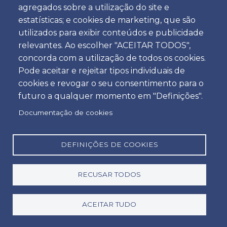
Esta Política regula o tratamento dos dados
agregados sobre a utilização do site e
pessoais dos utilizadores do website («Utilizadores»)
estatísticas; e cookies de marketing, que são
recolhidos no âmbito da sua utilização pela A.Moita
utilizados para exibir conteúdos e publicidade
– Automóveis de Aluguer sem Condutor, LDA.
relevantes. Ao escolher "ACEITAR TODOS",
O fornecimento de dados pessoais implica o
concorda com a utilização de todos os cookies.
conhecimento da política descrita nesta página.
Pode aceitar e rejeitar tipos individuais de
cookies e revogar o seu consentimento para o
II - Sobre nós
futuro a qualquer momento em "Definições".
As referências nesta Política de Privacidade a
Documentação de cookies
«A.Moita – Automóveis de Aluguer sem Condutor,
LDA», «nós» ou «nosso» significam a empresa de
aluguer de automóveis A.Moita – Automóveis de
DEFINIÇÕES DE COOKIES
Aluguer sem Condutor, LDA, com sede na Avenida
de Liberdade 15, 8150-101, São Brás de Alportel,
RECUSAR TODOS
501945997, doravante designada por «Empresa»). A
Empresa determina as finalidades e os meios de
ACEITAR TUDO
tratamento dos dados, conforme descrito abaixo, e
é considerada a responsável pelo tratamento de