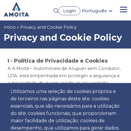
Passar
Login
Português
para
Me
English
o
Français
conteúdo
Navegação
Início
Privacy and Cookie Policy
Español
principal
Deutsch
estrutural
Privacy and Cookie Policy
I - Política de Privacidade e Cookies
A A.Moita – Automóveis de Aluguer sem Condutor,
LDA. está empenhada em proteger a segurança e
a privacidade de quem acede ao seu website
https://www.amoita.com. Neste contexto,
Utilizamos uma seleção de cookies próprios e
elaborámos a presente Política de Privacidade e
de terceiros nas páginas deste site: cookies
Cookies («Política») para afirmar o nosso
essenciais, que são necessários para a utilização
compromisso e respeito pelas regras de
do site; cookies funcionais, que proporcionam
privacidade e proteção de dados pessoais.
maior facilidade de utilização; cookies de
desempenho, que utilizamos para gerar dados