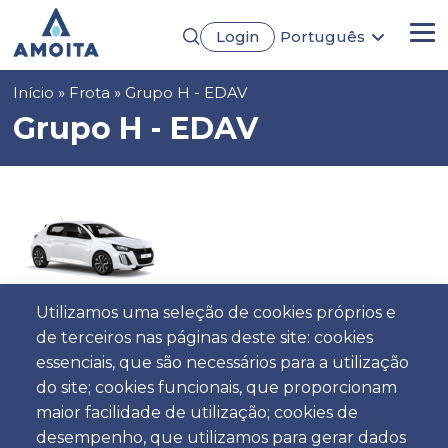
Passar
Login
Português
para
Me
English
o
Français
conteúdo
Navegação
Início
Frota
Grupo H - EDAV
Español
principal
Deutsch
estrutural
Grupo H - EDAV
Utilizamos uma seleção de cookies próprios e
de terceiros nas páginas deste site: cookies
essenciais, que são necessários para a utilização
5
5
Automática
3
Gasolina
AC
do site; cookies funcionais, que proporcionam
maior facilidade de utilização; cookies de
desempenho, que utilizamos para gerar dados