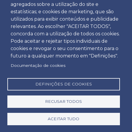
Veículo de Passageiros
agregados sobre a utilização do site e
estatísticas; e cookies de marketing, que são
Veículo Económico Automático a Gasolina
utilizados para exibir conteúdos e publicidade
relevantes. Ao escolher "ACEITAR TODOS",
5 Passageiros & 3 Malas
concorda com a utilização de todos os cookies.
Pode aceitar e rejeitar tipos individuais de
2 Passageiros & 5 Malas
cookies e revogar o seu consentimento para o
futuro a qualquer momento em "Definições".
Extras disponíveis
Documentação de cookies
Ovo / Cadeira de Bebé grupo 0 - 1/ Cadeira de Bebé
grupo 1 - 3
DEFINIÇÕES DE COOKIES
PAI - Seguro de Acidentes Pessoais
SCDW - Aluguer sem Franquia
RECUSAR TODOS
GCS - Seguro Espanha
Dispositivo Portagens Electrónicas / por dia
ACEITAR TUDO
TWL (pneus, vidros e fechaduras)