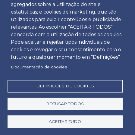
Veículo de Passageiros
agregados sobre a utilização do site e
estatísticas; e cookies de marketing, que são
Carrinha 9 Lugares a Gasóleo
utilizados para exibir conteúdos e publicidade
9 Passageiros & 5 Malas
relevantes. Ao escolher "ACEITAR TODOS",
concorda com a utilização de todos os cookies.
Pode aceitar e rejeitar tipos individuais de
Extras disponíveis
cookies e revogar o seu consentimento para o
Ovo / Cadeira de Bebé grupo 0 - 1/ Cadeira de Bebé
futuro a qualquer momento em "Definições".
grupo 1 - 3
Documentação de cookies
PAI - Seguro de Acidentes Pessoais
SCDW - Aluguer sem Franquia
DEFINIÇÕES DE COOKIES
GCS - Seguro Espanha
Dispositivo Portagens Electrónicas / por dia
RECUSAR TODOS
TWL (pneus, vidros e fechaduras)
ACEITAR TUDO
Tabela de preços
* Preços desde