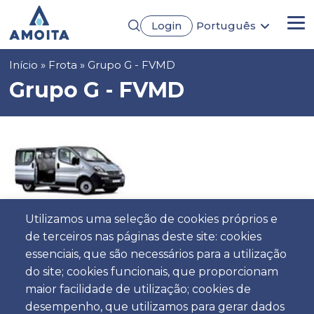
Passar
Login
Português
para
Me
English
o
Français
conteúdo
Navegação
Início
Frota
Grupo G - FVMD
Español
principal
Deutsch
estrutural
Grupo G - FVMD
Utilizamos uma seleção de cookies próprios e
de terceiros nas páginas deste site: cookies
essenciais, que são necessários para a utilização
4
9
Manual
5
Gasóleo
AC
do site; cookies funcionais, que proporcionam
maior facilidade de utilização; cookies de
desempenho, que utilizamos para gerar dados