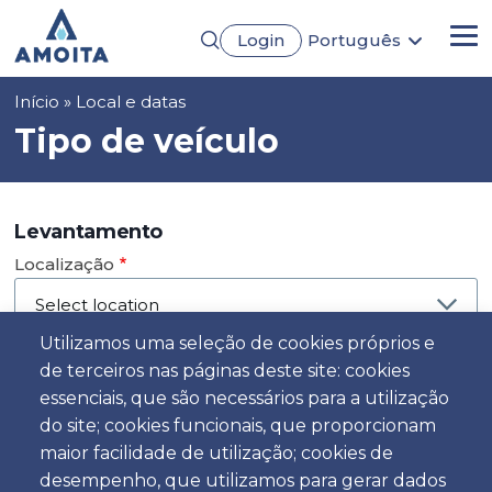
Passar
Login
Português
para
Me
English
o
Français
conteúdo
Navegação
Início
Local e datas
Español
principal
Deutsch
estrutural
Tipo de veículo
Levantamento
Localização
Utilizamos uma seleção de cookies próprios e
de terceiros nas páginas deste site: cookies
Dia
essenciais, que são necessários para a utilização
Data
do site; cookies funcionais, que proporcionam
maior facilidade de utilização; cookies de
desempenho, que utilizamos para gerar dados
Hora