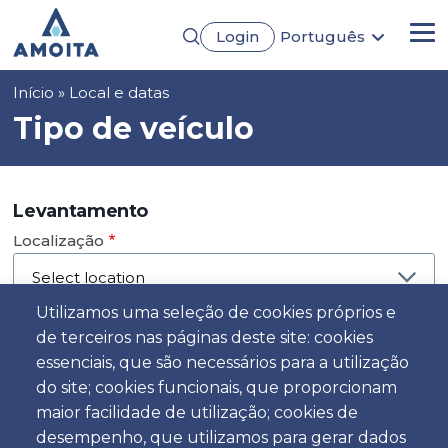
Passar
Login
Português
para
Me
English
o
Français
conteúdo
Navegação
Início
Local e datas
Español
principal
Deutsch
estrutural
Tipo de veículo
Levantamento
Localização
Utilizamos uma seleção de cookies próprios e
de terceiros nas páginas deste site: cookies
Dia
essenciais, que são necessários para a utilização
Data
do site; cookies funcionais, que proporcionam
maior facilidade de utilização; cookies de
desempenho, que utilizamos para gerar dados
Hora