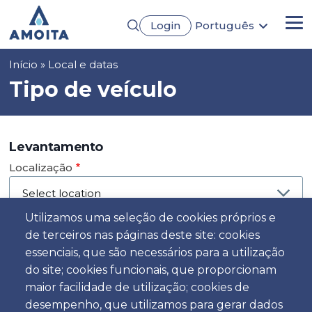
Passar
Login
Português
para
Me
English
o
Français
conteúdo
Navegação
Início
Local e datas
Español
principal
Deutsch
estrutural
Tipo de veículo
Levantamento
Localização
Utilizamos uma seleção de cookies próprios e
de terceiros nas páginas deste site: cookies
Dia
essenciais, que são necessários para a utilização
Data
do site; cookies funcionais, que proporcionam
maior facilidade de utilização; cookies de
desempenho, que utilizamos para gerar dados
Hora