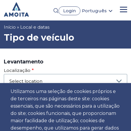
Passar
Login
Português
para
Me
English
o
Français
conteúdo
Navegação
Início
Local e datas
Español
principal
Deutsch
estrutural
Tipo de veículo
Levantamento
Localização
Utilizamos uma seleção de cookies próprios e
de terceiros nas páginas deste site: cookies
Dia
essenciais, que são necessários para a utilização
Data
do site; cookies funcionais, que proporcionam
maior facilidade de utilização; cookies de
desempenho, que utilizamos para gerar dados
Hora