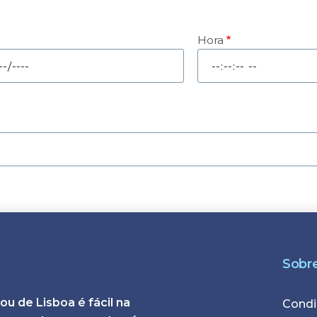
Hora
Hora
Sobr
u de Lisboa é fácil na
Foote
Condi