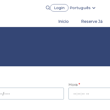
Login
Português
English
Français
Main
Início
Reserve Já
Español
Deutsch
navigation
Hora
Hora