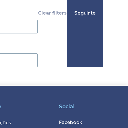
e
Social
Facebook
r
ções