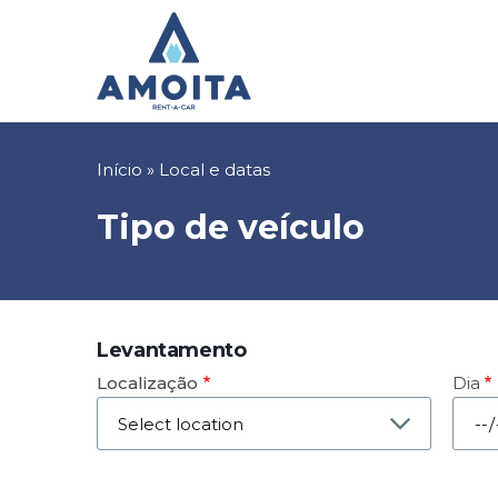
Passar
para
o
conteúdo
principal
Navegação
Início
Local e datas
estrutural
Tipo de veículo
Levantamento
Localização
Dia
Data