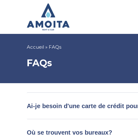
Aller
au
contenu
principal
Fil
Accueil
FAQs
d'Ariane
FAQs
Ai-je besoin d'une carte de crédit pou
Où se trouvent vos bureaux?