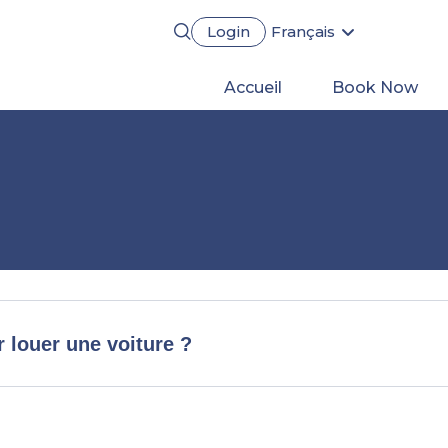
Login
Français
English
Português
Main
Accueil
Book Now
Español
Deutsch
navigation
r louer une voiture ?