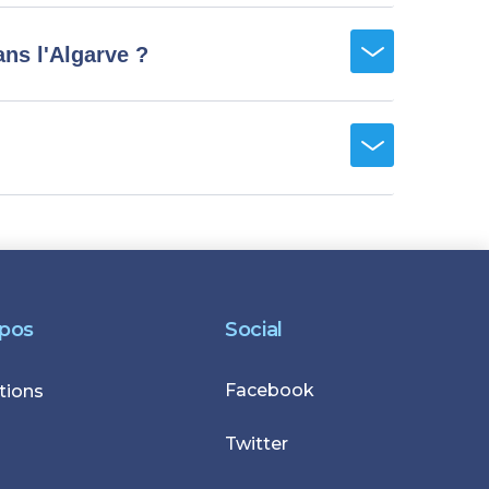
ans l'Algarve ?
opos
Social
Facebook
r
tions
Twitter