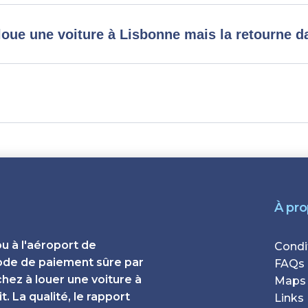
 loue une voiture à Lisbonne mais la retourne d
À pr
ou à l'aéroport de
Foote
Condi
ode de paiement sûre par
FAQs
chez à louer une voiture à
Maps
. La qualité, le rapport
Links