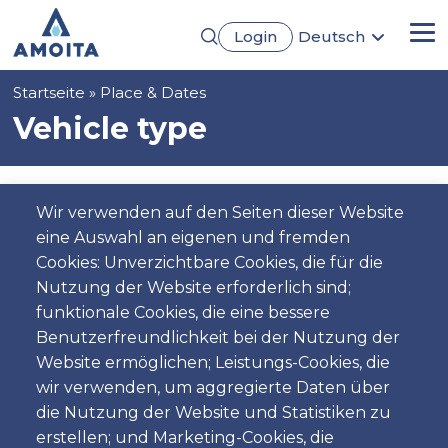
Direkt
Login
Deutsch
zum
Me
English
Inhalt
Português
Pfadnavigation
Startseite
Place & Dates
Français
Español
Vehicle type
Pickup
Wir verwenden auf den Seiten dieser Website
eine Auswahl an eigenen und fremden
Standort
Cookies: Unverzichtbare Cookies, die für die
Nutzung der Website erforderlich sind;
funktionale Cookies, die eine bessere
Benutzerfreundlichkeit bei der Nutzung der
Tag
Website ermöglichen; Leistungs-Cookies, die
Datum
wir verwenden, um aggregierte Daten über
die Nutzung der Website und Statistiken zu
erstellen; und Marketing-Cookies, die
Zeit