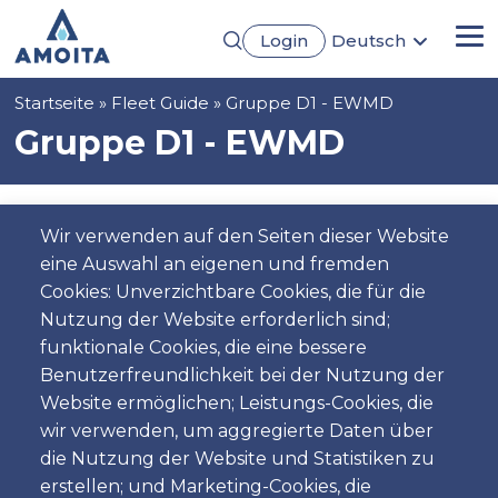
Direkt
Login
Deutsch
zum
Me
English
Inhalt
Português
Pfadnavigation
Startseite
Fleet Guide
Gruppe D1 - EWMD
Français
Español
Gruppe D1 - EWMD
Wir verwenden auf den Seiten dieser Website
eine Auswahl an eigenen und fremden
Cookies: Unverzichtbare Cookies, die für die
Nutzung der Website erforderlich sind;
funktionale Cookies, die eine bessere
Benutzerfreundlichkeit bei der Nutzung der
Website ermöglichen; Leistungs-Cookies, die
5
5
Automatic
4
Gasoline
AC
wir verwenden, um aggregierte Daten über
die Nutzung der Website und Statistiken zu
erstellen; und Marketing-Cookies, die