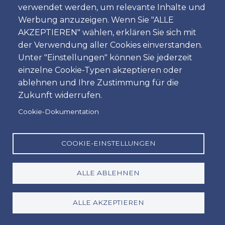
Passengers Vehicle
verwendet werden, um relevante Inhalte und
Werbung anzuzeigen. Wenn Sie "ALLE
Kleine Kombi Diesel
AKZEPTIEREN" wählen, erklären Sie sich mit
5 Passagieren & 4 Taschen
der Verwendung aller Cookies einverstanden.
2 Passagieren & 2 Taschen & 2 Golftaschen
Unter "Einstellungen" können Sie jederzeit
einzelne Cookie-Typen akzeptieren oder
Available extras
ablehnen und Ihre Zustimmung für die
Baby-Schalen / Kindersitze / Kinder-Sitzpolster
Zukunft widerrufen.
PAI - Unfallversicherung
Cookie-Dokumentation
SCDW - (Haftungsausschluss) - Fahrzeugmiete ohne
Selbstbeteiligung
COOKIE-EINSTELLUNGEN
GCS - Spanien Grenze Ausfahrt
Geräte Elektronische Maut / pro tag
ALLE ABLEHNEN
TWL (Reifen, Fensterheber und Schlösser)
ALLE AKZEPTIEREN
Price table
* Prices from