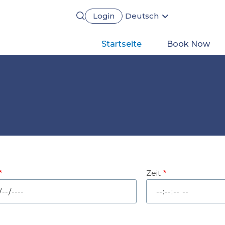
Login
Deutsch
English
Português
Main
Startseite
Book Now
Français
Español
navigation
Zeit
um
Zeit