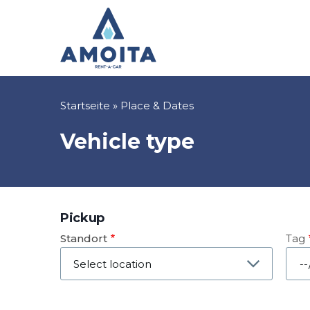
Direkt
zum
Inhalt
Pfadnavigation
Startseite
Place & Dates
Vehicle type
Pickup
Standort
Tag
Dat