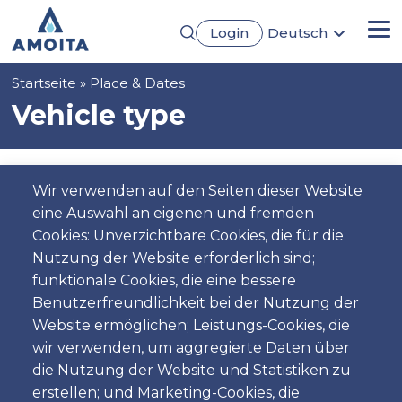
Direkt
Login
Deutsch
zum
Me
English
Inhalt
Português
Pfadnavigation
Startseite
Place & Dates
Français
Español
Vehicle type
Pickup
Wir verwenden auf den Seiten dieser Website
eine Auswahl an eigenen und fremden
Standort
Cookies: Unverzichtbare Cookies, die für die
Nutzung der Website erforderlich sind;
funktionale Cookies, die eine bessere
Benutzerfreundlichkeit bei der Nutzung der
Tag
Website ermöglichen; Leistungs-Cookies, die
Datum
wir verwenden, um aggregierte Daten über
die Nutzung der Website und Statistiken zu
erstellen; und Marketing-Cookies, die
Zeit