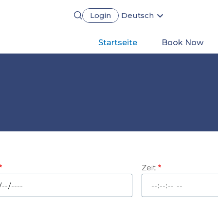
Login
Deutsch
English
Português
Main
Startseite
Book Now
Français
Español
navigation
Zeit
um
Zeit