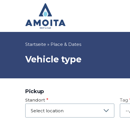
Direkt
zum
Inhalt
Pfadnavigation
Startseite
Place & Dates
Vehicle type
Pickup
Standort
Tag
Dat