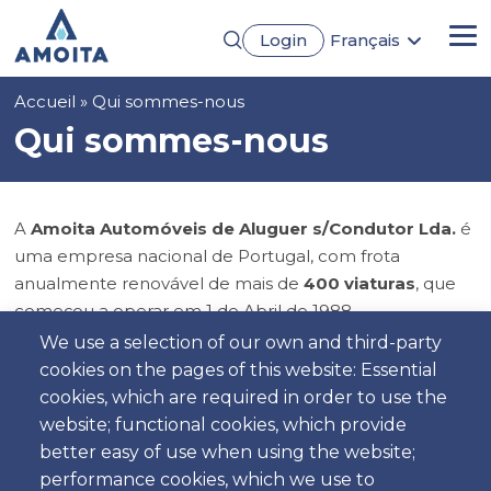
Aller
Login
Français
au
Me
English
contenu
Português
principal
Fil
Accueil
Qui sommes-nous
Español
Deutsch
d'Ariane
Qui sommes-nous
A
Amoita Automóveis de Aluguer s/Condutor Lda.
é
uma empresa nacional de Portugal, com frota
anualmente renovável de mais de
400 viaturas
, que
começou a operar em 1 de Abril de 1988.
Desde carros económicos a familiares ou de luxo,
We use a selection of our own and third-party
temos certamente um automóvel de aluguer que se
cookies on the pages of this website: Essential
adequa às usas necessidades.
cookies, which are required in order to use the
Nossa equipa de funcionários qualificados e treinados
website; functional cookies, which provide
estão sempre prontos a providenciar o "
Serviço de 1ª
better easy of use when using the website;
Classe
" que você esperaria de uma "
Companhia de 1ª
performance cookies, which we use to