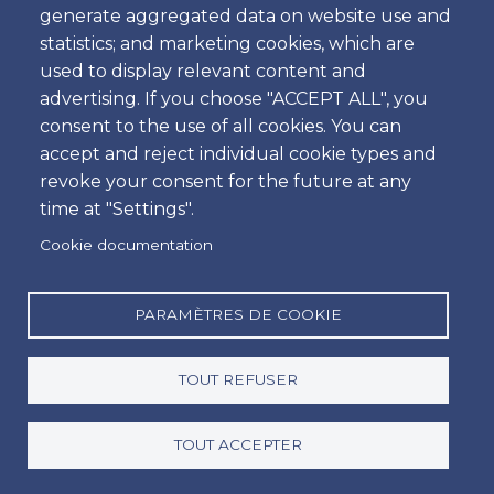
Classe
".
generate aggregated data on website use and
Esperamos por si calorosa e acolhedoramente
statistics; and marketing cookies, which are
nos Aeroportos de Faro, Porto e Lisboa.
Que melhor
used to display relevant content and
do que uma recepção Sorridente com bons carros em
advertising. If you choose "ACCEPT ALL", you
óptimas condições e preços de aluguer acessíveis?
consent to the use of all cookies. You can
accept and reject individual cookie types and
Tome nota do que nos torna nos melhores no ramo
revoke your consent for the future at any
de aluguer de viaturas em Portugal.
time at "Settings".
Cookie documentation
A Política da nossa
empresa não está centrada no
lucro fácil
. Pelo contrário n
ós preferimos
a total
satisfação dos nossos clientes
para que eles voltem
PARAMÈTRES DE COOKIE
e nos usar uma e outra vez.
TOUT REFUSER
Nós concentramos nossos esforços na
satisfação de
cada cliente
, oferecendo um
serviço rápido,
TOUT ACCEPTER
profissional e informal
.