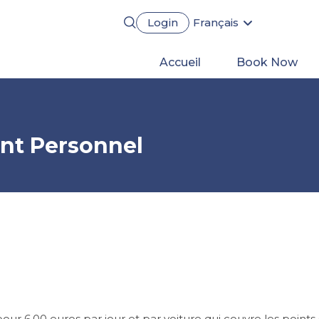
Login
Français
English
Português
Main
Accueil
Book Now
Español
Deutsch
navigation
ent Personnel
ur 6,00 euros par jour et par voiture qui couvre les points