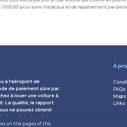
 1.500.00 pour soins médicaux et de rapatriement par pers
À pr
ou à l'aéroport de
Foote
Condi
ode de paiement sûre par
FAQs
chez à louer une voiture à
Maps
. La qualité, le rapport
Links
 vous ne pouvez obtenir
ta Location de voitures
es on the pages of this
é et sans complications,