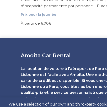
d'incapacité permanente par personne. - Euros
Prix ​​pour la journée
À partir de 6.00€
Amoita Car Rental
La location de voiture à l'aéroport de Faro 
Lisbonne est facile avec Amoita. Une méth
carte de crédit est disponible. Si vous cher
Lisbonne ou à Faro, vous êtes au bon endroit
qualité-prix et le service personnalisé que
qu'en réservant directement auprès d'Amoi
We use a selection of our own and third-party cooki
Portugal. Pour un service local, personnalis