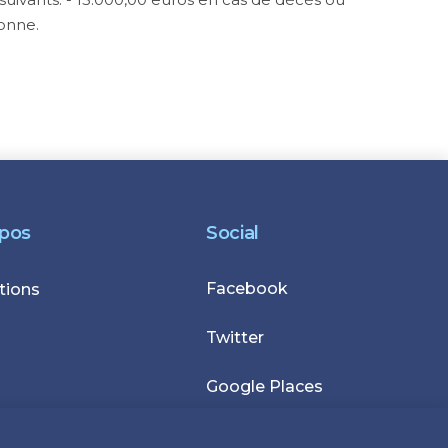
onne.
opos
Social
Facebook
r
tions
Twitter
Google Places