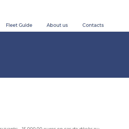
Fleet Guide
About us
Contacts
 suivants: - 15.000,00 euros en cas de décès ou