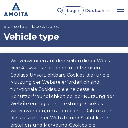
Direkt
Login
Deutsch
zum
Me
English
Inhalt
Português
Pfadnavigation
Startseite
Place & Dates
Français
Español
Vehicle type
Pickup
Wir verwenden auf den Seiten dieser Website
eine Auswahl an eigenen und fremden
Standort
Cookies: Unverzichtbare Cookies, die für die
Nutzung der Website erforderlich sind;
funktionale Cookies, die eine bessere
Benutzerfreundlichkeit bei der Nutzung der
Tag
Website ermöglichen; Leistungs-Cookies, die
Datum
wir verwenden, um aggregierte Daten über
die Nutzung der Website und Statistiken zu
erstellen; und Marketing-Cookies, die
Zeit